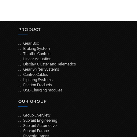
PRODUCT
Gear Box
Braking System
Throttle Controls
Linear Actuation
Display Cluster and Telematics
Gear Shifter Systems
Control Cables
Lighting Systems
Friction Products
USB Charging modules
OUR GROUP
Group Overview
Suprajit Engineering
Suprajit Automotive
Suprajit Europe
Phoenix Lamps