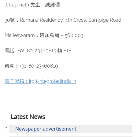
J. Gopinath 先生 – 總經理
30號，Ramana Residency, 4th Cross, Sampige Road,
Malleswaram，班加羅爾 – 560 003
電話 : +91-80-23460815 轉 818
傳真：+91-80-23460819
電子郵箱：irg@integratedindia.in
Latest News
Newspaper advertisement