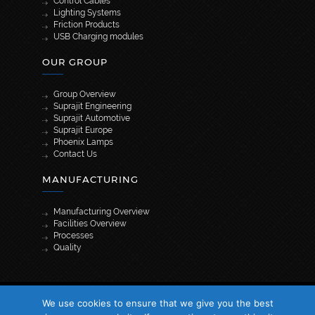
Control Cables
Lighting Systems
Friction Products
USB Charging modules
OUR GROUP
Group Overview
Suprajit Engineering
Suprajit Automotive
Suprajit Europe
Phoenix Lamps
Contact Us
MANUFACTURING
Manufacturing Overview
Facilities Overview
Processes
Quality
[wpml_language_selector_widget]
We use cookies to ensure that we give you the best
© 2026 Suprajit. All Rights Reserved