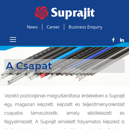
News
Career
Business Enquiry
A Csapat
Vezető pozíciójának megszilárdítása érdekében a Suprajit
egy magasan képzett, képzett és teljesítményorientált
csapatra támaszkodik, amely elkötelezett és
fegyelmezett. A Suprajit emellett folyamatos képzést is