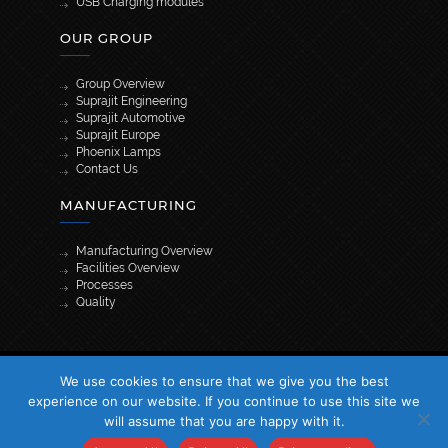
USB Charging modules
OUR GROUP
Group Overview
Suprajit Engineering
Suprajit Automotive
Suprajit Europe
Phoenix Lamps
Contact Us
MANUFACTURING
Manufacturing Overview
Facilities Overview
Processes
Quality
[wpml_language_selector_widget]
We use cookies to ensure that we give you the best
© 2026 Suprajit. All Rights Reserved
experience on our website. If you continue to use this site we
will assume that you are happy with it.