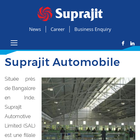
News
Career
Business Enquiry
Suprajit Automobile
Située près
de Bangalore
en Inde,
Suprajit
Automotive
Limited (SAL)
est une filiale