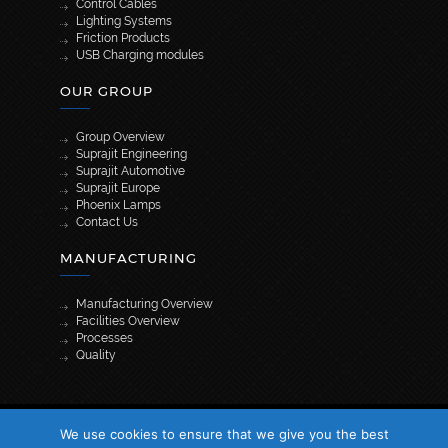
Control Cables
Lighting Systems
Friction Products
USB Charging modules
OUR GROUP
Group Overview
Suprajit Engineering
Suprajit Automotive
Suprajit Europe
Phoenix Lamps
Contact Us
MANUFACTURING
Manufacturing Overview
Facilities Overview
Processes
Quality
[wpml_language_selector_widget]
We use cookies to ensure that we give you the best
© 2026 Suprajit. All Rights Reserved