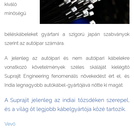
kiváló
minőségű
béléskábeleket gyártani a szigorú japán szabványok
szerint az autóipar számára.
A jelenleg az autóipari és nem autóipari kábelekre
vonatkozó követelmények széles skáláját kielégítő
Suprajit Engineering fenomenális növekedést ért el, és
India legnagyobb autókábel-gyártójává nőtte ki magát.
A Suprajit jelenleg az indiai tőzsdéken szerepel,
és a világ öt legjobb kábelgyártója közé tartozik.
Vevő