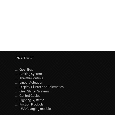
PRODUCT
Gear Box
Braking System
Throttle Controls
Linear Actuation
Display Cluster and Telematics
Gear Shifter Systems
Control Cables
Lighting Systems
Friction Products
USB Charging modules