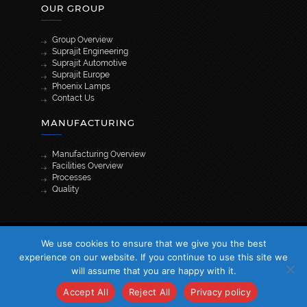
OUR GROUP
Group Overview
Suprajit Engineering
Suprajit Automotive
Suprajit Europe
Phoenix Lamps
Contact Us
MANUFACTURING
Manufacturing Overview
Facilities Overview
Processes
Quality
[wpml_language_selector_widget]
We use cookies to ensure that we give you the best
© 2026 Suprajit. All Rights Reserved
experience on our website. If you continue to use this site we
will assume that you are happy with it.
Accept All
Reject All
Privacy policy