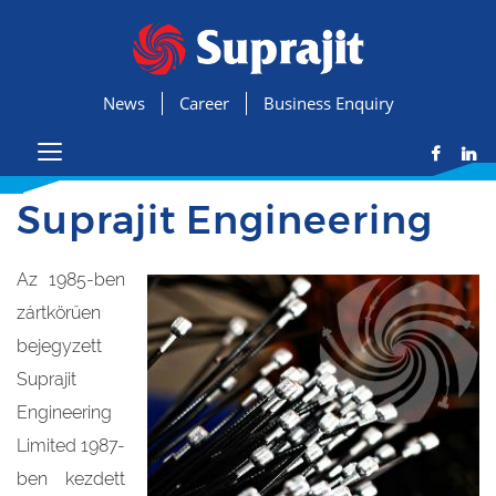
News
Career
Business Enquiry
Suprajit Engineering
Az 1985-ben
zártkörűen
bejegyzett
Suprajit
Engineering
Limited 1987-
ben kezdett